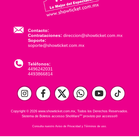
Contacto:
Contrataciones:
direccion@showticket.com.mx
Soporte:
soporte@showticket.com.mx
Teléfonos:
4496242031
4493866814
Copyright © 2026 www.showticket.com.mx, Todos los Derechos Reservados.
Sistema de Boletos
accesso ShoWare
provisto por
accesso®
SM
Consulta nuestro
Aviso de Privacidad
y
Términos de uso
.