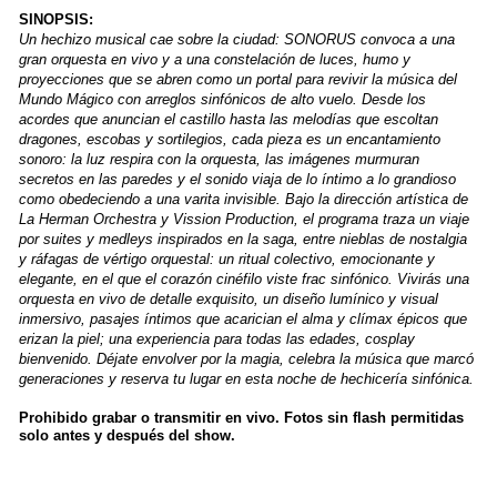
SINOPSIS:
Un hechizo musical cae sobre la ciudad: SONORUS convoca a una
gran orquesta en vivo y a una constelación de luces, humo y
proyecciones que se abren como un portal para revivir la música del
Mundo Mágico con arreglos sinfónicos de alto vuelo. Desde los
acordes que anuncian el castillo hasta las melodías que escoltan
dragones, escobas y sortilegios, cada pieza es un encantamiento
sonoro: la luz respira con la orquesta, las imágenes murmuran
secretos en las paredes y el sonido viaja de lo íntimo a lo grandioso
como obedeciendo a una varita invisible. Bajo la dirección artística de
La Herman Orchestra y Vission Production, el programa traza un viaje
por suites y medleys inspirados en la saga, entre nieblas de nostalgia
y ráfagas de vértigo orquestal: un ritual colectivo, emocionante y
elegante, en el que el corazón cinéfilo viste frac sinfónico. Vivirás una
orquesta en vivo de detalle exquisito, un diseño lumínico y visual
inmersivo, pasajes íntimos que acarician el alma y clímax épicos que
erizan la piel; una experiencia para todas las edades, cosplay
bienvenido. Déjate envolver por la magia, celebra la música que marcó
generaciones y reserva tu lugar en esta noche de hechicería sinfónica.
Prohibido grabar o transmitir en vivo. Fotos sin flash permitidas
solo antes y después del show.